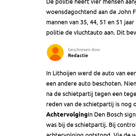
De politie heeft vier mensen aa
woensdagochtend aan de John F.
mannen van 35, 44, 51 en 51 jaar
politie de vluchtauto aan. Dit b
Geschreven door
Redactie
In Lithoijen werd de auto van ee
een andere auto beschoten. Nie
na de schietpartij tegen een teg
reden van de schietpartij is nog o
Achtervolging
In Den Bosch sign
was bij de schietpartij. Bij cont
achtervolging ontstond. Via de 