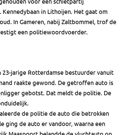
ngehouden voor een schietpartij
 Kennedybaan in Lithoijen. Het gaat om
 oud. In Gameren, nabij Zaltbommel, trof de
evestigt een politiewoordvoerder.
n 23-jarige Rotterdamse bestuurder vanuit
mand raakte gewond. De getroffen auto is
enligger gebotst. Dat meldt de politie. De
nduidelijk.
aleerde de politie de auto die betrokken
role ging de auto er vandoor, waarna een
wijk Maaspoort belandde de vluchtauto op