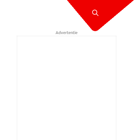
Advertentie
eter Pim Windhorst