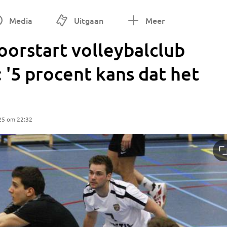
Media
Uitgaan
Meer
orstart volleybalclub
 '5 procent kans dat het
25 om 22:32