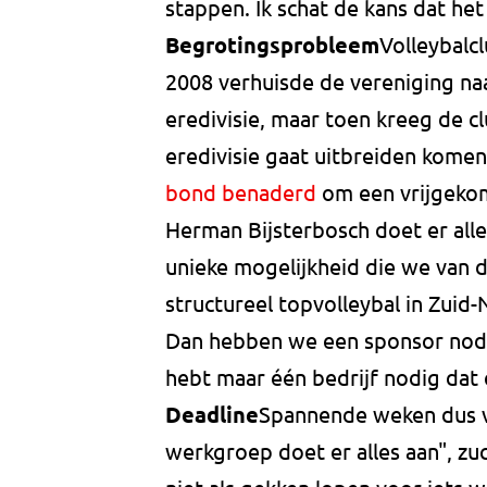
stappen. Ik schat de kans dat het
Begrotingsprobleem
Volleybalc
2008 verhuisde de vereniging na
eredivisie, maar toen kreeg de cl
eredivisie gaat uitbreiden kome
bond benaderd
om een vrijgekom
Herman Bijsterbosch doet er alles
unieke mogelijkheid die we van 
structureel topvolleybal in Zuid
Dan hebben we een sponsor nodig
hebt maar één bedrijf nodig dat 
Deadline
Spannende weken dus v
werkgroep doet er alles aan", z