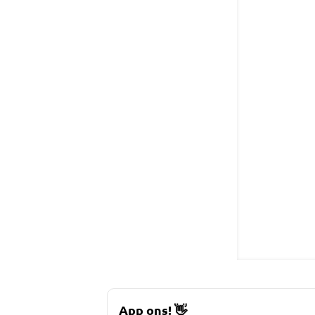
App ons!
👋