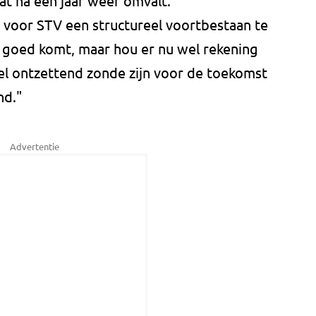
at na een jaar weer omvalt."
m voor STV een structureel voortbestaan te
et goed komt, maar hou er nu wel rekening
l ontzettend zonde zijn voor de toekomst
nd."
Advertentie