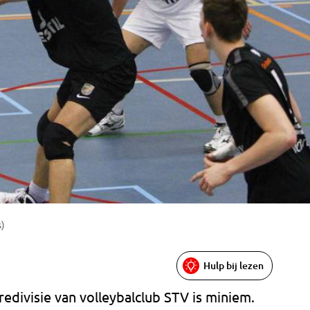
s)
Hulp bij lezen
redivisie van volleybalclub STV is miniem.