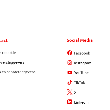
Social Media
tact
e redactie
Facebook
overslaggevers
Instagram
s en contactgegevens
YouTube
TikTok
X
LinkedIn