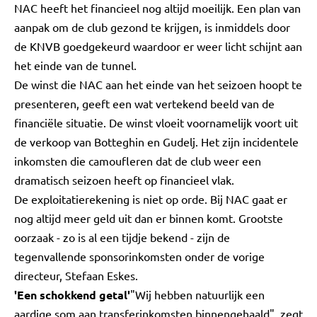
NAC heeft het financieel nog altijd moeilijk. Een plan van
aanpak om de club gezond te krijgen, is inmiddels door
de KNVB goedgekeurd waardoor er weer licht schijnt aan
het einde van de tunnel.
De winst die NAC aan het einde van het seizoen hoopt te
presenteren, geeft een wat vertekend beeld van de
financiële situatie. De winst vloeit voornamelijk voort uit
de verkoop van Botteghin en Gudelj. Het zijn incidentele
inkomsten die camoufleren dat de club weer een
dramatisch seizoen heeft op financieel vlak.
De exploitatierekening is niet op orde. Bij NAC gaat er
nog altijd meer geld uit dan er binnen komt. Grootste
oorzaak - zo is al een tijdje bekend - zijn de
tegenvallende sponsorinkomsten onder de vorige
directeur, Stefaan Eskes.
'Een schokkend getal'
"Wij hebben natuurlijk een
aardige som aan transferinkomsten binnengehaald", zegt