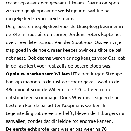
corner op waar geen gevaar uit kwam. Daarna ontspon
zich een gelijk opgaande wedstrijd met wat kleine
mogelijkheden voor beide teams.
De grootste mogelijkheid voor de thuisploeg kwam er in
de 34e minuut uit een corner, Jordens Peters kopte net
over. Even later schoot Van der Sloot voor Oss een vrije
trap goed in de hoek, maar keeper Swinkels tikte de bal
net naast. Ook daarna waren er nog kansjes voor Oss, dat
in de fase kort voor rust zelfs de betere ploeg was.
Opnieuw sterke start Willem II
Trainer Jurgen Streppel
had zijn mannen in de rust op scherp gezet, want in de
48e minuut scoorde Willem II de 2-0. Uit een corner
ontstond een scrimmage. Dries Wuytens reageerde het
beste en kon de bal achter Koopmans werken. In
tegenstelling tot de eerste helft, bleven de Tilburgers nu
aanvallen, zonder dat dit leidde tot enorme kansen.
De eerste echt grote kans was er pas weer na 70