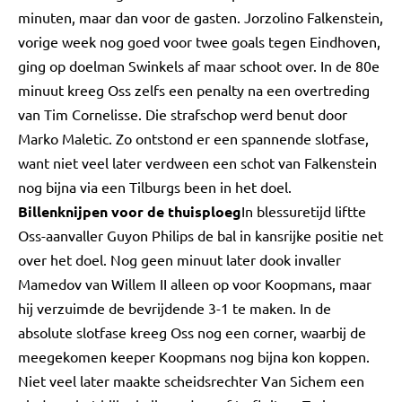
minuten, maar dan voor de gasten. Jorzolino Falkenstein,
vorige week nog goed voor twee goals tegen Eindhoven,
ging op doelman Swinkels af maar schoot over. In de 80e
minuut kreeg Oss zelfs een penalty na een overtreding
van Tim Cornelisse. Die strafschop werd benut door
Marko Maletic. Zo ontstond er een spannende slotfase,
want niet veel later verdween een schot van Falkenstein
nog bijna via een Tilburgs been in het doel.
Billenknijpen voor de thuisploeg
In blessuretijd liftte
Oss-aanvaller Guyon Philips de bal in kansrijke positie net
over het doel. Nog geen minuut later dook invaller
Mamedov van Willem II alleen op voor Koopmans, maar
hij verzuimde de bevrijdende 3-1 te maken. In de
absolute slotfase kreeg Oss nog een corner, waarbij de
meegekomen keeper Koopmans nog bijna kon koppen.
Niet veel later maakte scheidsrechter Van Sichem een