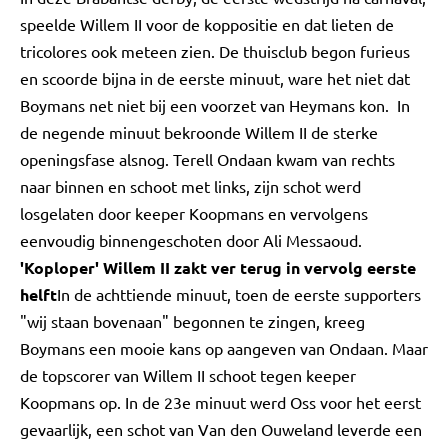
speelde Willem II voor de koppositie en dat lieten de
tricolores ook meteen zien. De thuisclub begon furieus
en scoorde bijna in de eerste minuut, ware het niet dat
Boymans net niet bij een voorzet van Heymans kon. In
de negende minuut bekroonde Willem II de sterke
openingsfase alsnog. Terell Ondaan kwam van rechts
naar binnen en schoot met links, zijn schot werd
losgelaten door keeper Koopmans en vervolgens
eenvoudig binnengeschoten door Ali Messaoud.
'Koploper' Willem II zakt ver terug in vervolg eerste
helft
In de achttiende minuut, toen de eerste supporters
"wij staan bovenaan" begonnen te zingen, kreeg
Boymans een mooie kans op aangeven van Ondaan. Maar
de topscorer van Willem II schoot tegen keeper
Koopmans op. In de 23e minuut werd Oss voor het eerst
gevaarlijk, een schot van Van den Ouweland leverde een