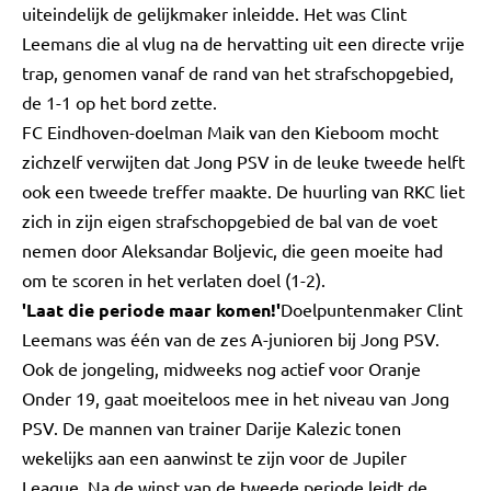
uiteindelijk de gelijkmaker inleidde. Het was Clint
Leemans die al vlug na de hervatting uit een directe vrije
trap, genomen vanaf de rand van het strafschopgebied,
de 1-1 op het bord zette.
FC Eindhoven-doelman Maik van den Kieboom mocht
zichzelf verwijten dat Jong PSV in de leuke tweede helft
ook een tweede treffer maakte. De huurling van RKC liet
zich in zijn eigen strafschopgebied de bal van de voet
nemen door Aleksandar Boljevic, die geen moeite had
om te scoren in het verlaten doel (1-2).
'Laat die periode maar komen!'
Doelpuntenmaker Clint
Leemans was één van de zes A-junioren bij Jong PSV.
Ook de jongeling, midweeks nog actief voor Oranje
Onder 19, gaat moeiteloos mee in het niveau van Jong
PSV. De mannen van trainer Darije Kalezic tonen
wekelijks aan een aanwinst te zijn voor de Jupiler
League. Na de winst van de tweede periode leidt de