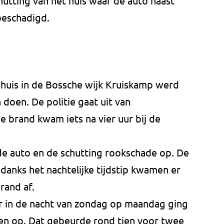
utting van het huis waar de auto naast
beschadigd.
huis in de Bossche wijk Kruiskamp werd
doen. De politie gaat uit van
e brand kwam iets na vier uur bij de
de auto en de schutting rookschade op. De
nks het nachtelijke tijdstip kwamen er
rand af.
r in de nacht van zondag op maandag ging
en op. Dat gebeurde rond tien voor twee