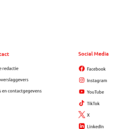
Social Media
tact
e redactie
Facebook
overslaggevers
Instagram
s en contactgegevens
YouTube
TikTok
X
LinkedIn