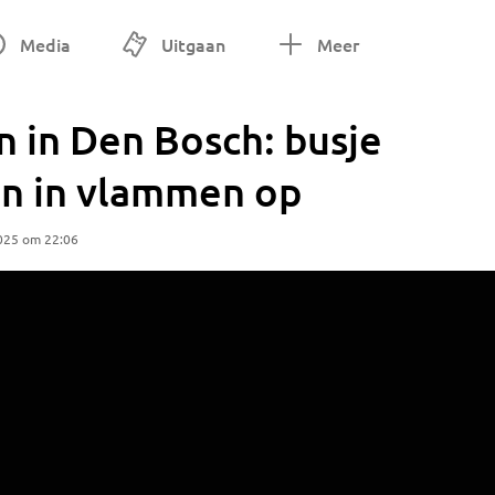
Media
Uitgaan
Meer
 in Den Bosch: busje
n in vlammen op
025 om 22:06