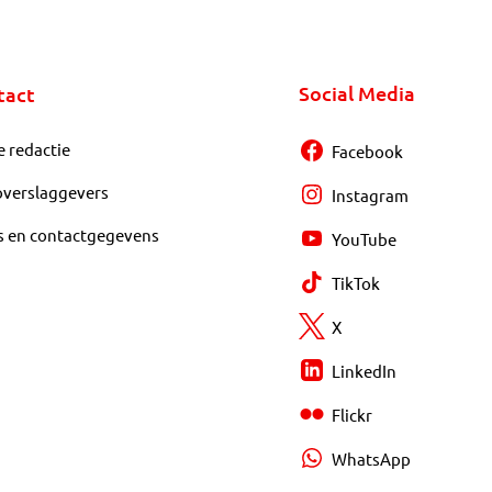
Social Media
tact
e redactie
Facebook
overslaggevers
Instagram
s en contactgegevens
YouTube
TikTok
X
LinkedIn
Flickr
WhatsApp