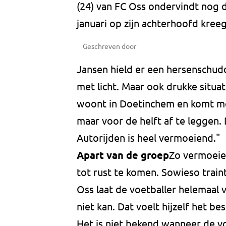
(24) van FC Oss ondervindt nog da
januari op zijn achterhoofd kreeg
Geschreven door
Jansen hield er een hersenschudd
met licht. Maar ook drukke situat
woont in Doetinchem en komt met
maar voor de helft af te leggen.
Autorijden is heel vermoeiend."
Apart van de groep
Zo vermoeie
tot rust te komen. Sowieso train
Oss laat de voetballer helemaal v
niet kan. Dat voelt hijzelf het be
Het is niet bekend wanneer de v