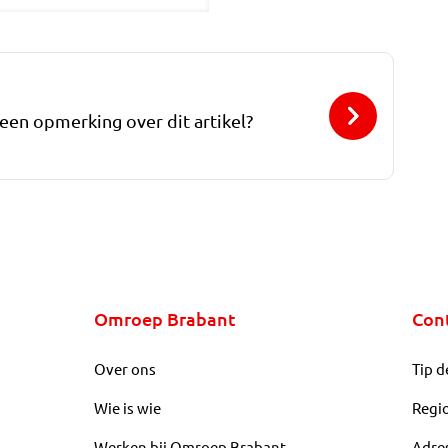
 een opmerking over dit artikel?
Omroep Brabant
Con
Over ons
Tip d
Wie is wie
Regi
Werken bij Omroep Brabant
Adre