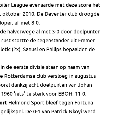
piler League evenaarde met deze score het
it oktober 2010. De Deventer club droogde
loper, af met 8-0.
dde halverwege al met 3-0 door doelpunten
 rust stortte de tegenstander uit Emmen
etic (2x), Sanusi en Philips bepaalden de
in de eerste divisie staan op naam van
e Rotterdamse club versloeg in augustus
ooral dankzij acht doelpunten van Johan
960 'iets' te sterk voor EBOH: 11-0.
port
Helmond Sport bleef tegen Fortuna
 gelijkspel. De 0-1 van Patrick Nkoyi werd