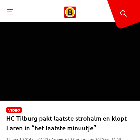
VIDEO
HC Tilburg pakt laatste strohalm en klopt
Laren in “het laatste minuutje”
15 maart 2014 om 01:43 • Aangepast 22 september 2025 om 14:58