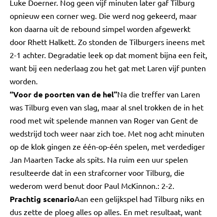
Luke Doerner. Nog geen vijf minuten later gaf Tilburg
opnieuw een corner weg. Die werd nog gekeerd, maar
kon daarna uit de rebound simpel worden afgewerkt
door Rhett Halkett. Zo stonden de Tilburgers ineens met
2-1 achter. Degradatie leek op dat moment bijna een feit,
want bij een nederlaag zou het gat met Laren vijf punten
worden.
“Voor de poorten van de hel”
Na die treffer van Laren
was Tilburg even van slag, maar al snel trokken de in het
rood met wit spelende mannen van Roger van Gent de
wedstrijd toch weer naar zich toe. Met nog acht minuten
op de klok gingen ze één-op-één spelen, met verdediger
Jan Maarten Tacke als spits. Na ruim een uur spelen
resulteerde dat in een strafcorner voor Tilburg, die
wederom werd benut door Paul McKinnon.: 2-2.
Prachtig scenario
Aan een gelijkspel had Tilburg niks en
dus zette de ploeg alles op alles. En met resultaat, want