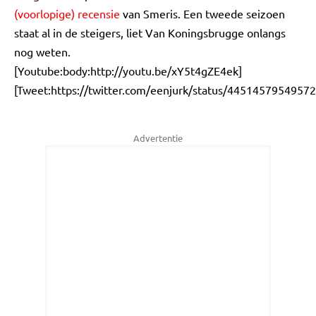
(voorlopige) recensie
van Smeris. Een tweede seizoen
staat al in de steigers, liet Van Koningsbrugge onlangs
nog weten.
[Youtube:body:http://youtu.be/xY5t4gZE4ek]
[Tweet:https://twitter.com/eenjurk/status/4451457954957
Advertentie