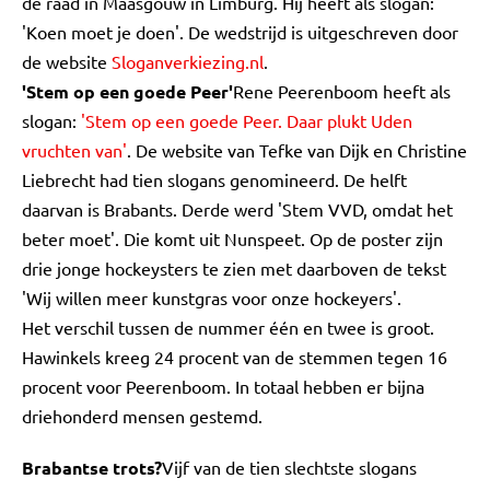
de raad in Maasgouw in Limburg. Hij heeft als slogan:
'Koen moet je doen'. De wedstrijd is uitgeschreven door
de website
Sloganverkiezing.nl
.
'Stem op een goede Peer'
Rene Peerenboom heeft als
slogan:
'Stem op een goede Peer. Daar plukt Uden
vruchten van'
. De website van Tefke van Dijk en Christine
Liebrecht had tien slogans genomineerd. De helft
daarvan is Brabants. Derde werd 'Stem VVD, omdat het
beter moet'. Die komt uit Nunspeet. Op de poster zijn
drie jonge hockeysters te zien met daarboven de tekst
'Wij willen meer kunstgras voor onze hockeyers'.
Het verschil tussen de nummer één en twee is groot.
Hawinkels kreeg 24 procent van de stemmen tegen 16
procent voor Peerenboom. In totaal hebben er bijna
driehonderd mensen gestemd.
Brabantse trots?
Vijf van de tien slechtste slogans