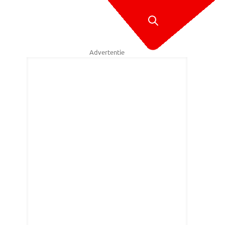
Advertentie
gewond na aanrijding Breda (foto: Tom van der Put/SQ Vision)