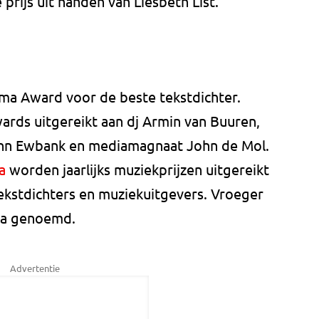
prijs uit handen van Liesbeth List.
uma Award voor de beste tekstdichter.
rds uitgereikt aan dj Armin van Buuren,
hn Ewbank en mediamagnaat John de Mol.
a
worden jaarlijks muziekprijzen uitgereikt
kstdichters en muziekuitgevers. Vroeger
la genoemd.
Advertentie