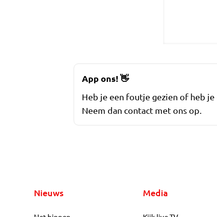
App ons!
👋
Heb je een foutje gezien of heb je
Neem dan contact met ons op.
Nieuws
Media
Net binnen
Kijk live TV