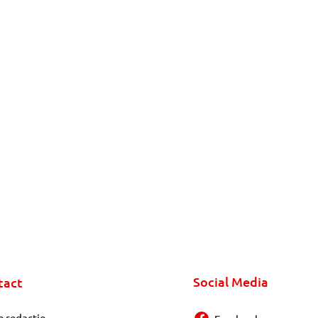
Social Media
tact
e redactie