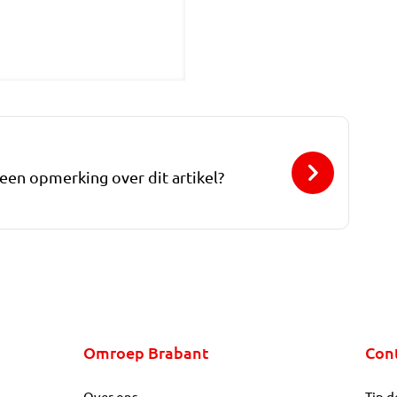
 een opmerking over dit artikel?
Omroep Brabant
Con
Over ons
Tip d