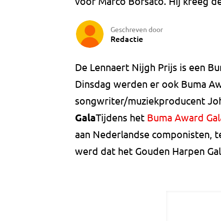
voor Marco Borsato. Hij kreeg de 
Geschreven door
Redactie
De Lennaert Nijgh Prijs is een B
Dinsdag werden er ook Buma Awa
songwriter/muziekproducent Jo
Gala
Tijdens het
Buma Award Gal
aan Nederlandse componisten, te
werd dat het Gouden Harpen Ga