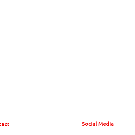
Social Media
tact