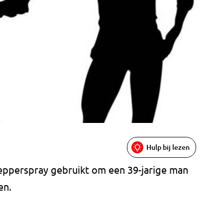
Hulp bij lezen
epperspray gebruikt om een 39-jarige man
en.