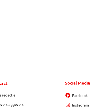
Social Media
tact
e redactie
Facebook
overslaggevers
Instagram