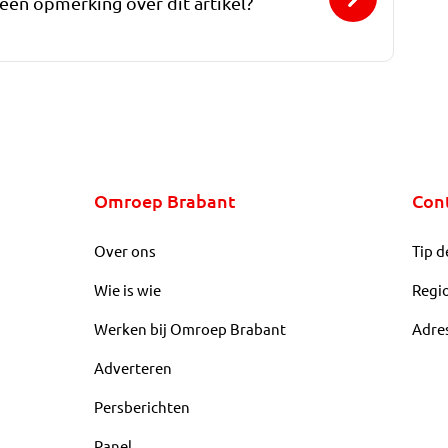
 een opmerking over dit artikel?
Omroep Brabant
Con
Over ons
Tip d
Wie is wie
Regi
Werken bij Omroep Brabant
Adre
Adverteren
Persberichten
Panel