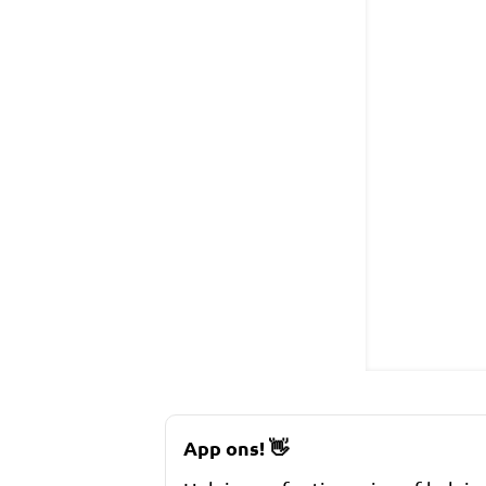
App ons!
👋