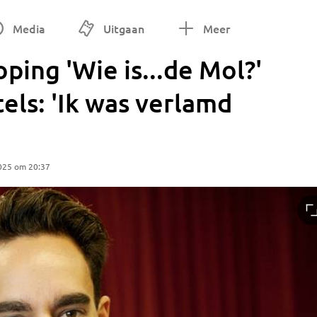
Media
Uitgaan
Meer
ping 'Wie is...de Mol?'
els: 'Ik was verlamd
025 om 20:37