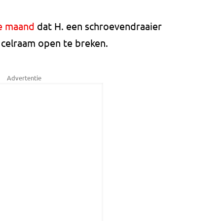
ze maand
dat H. een schroevendraaier
n celraam open te breken.
Advertentie