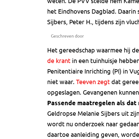
weten. De PVV stelde hem Kamerv
het Eindhovens Dagblad. Daarin
Sijbers, Peter H., tijdens zijn 
Geschreven door
Het gereedschap waarmee hij d
de krant
in een tuinhuisje hebben
Penitentiaire Inrichting (PI) in V
niet waar.
Teeven zegt
dat gereed
opgeslagen. Gevangenen kunnen d
Passende maatregelen als dat 
Geldropse Melanie Sijbers uit zij
wordt nu onderzoek naar gedaan.
daartoe aanleiding geven, worde