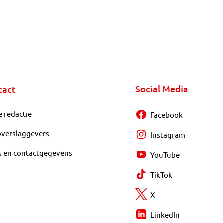
Social Media
tact
e redactie
Facebook
overslaggevers
Instagram
s en contactgegevens
YouTube
TikTok
X
LinkedIn