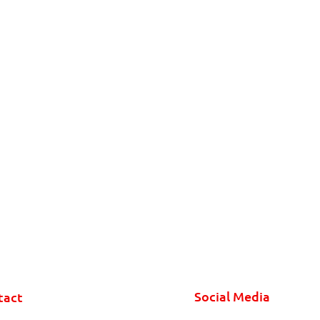
Social Media
tact