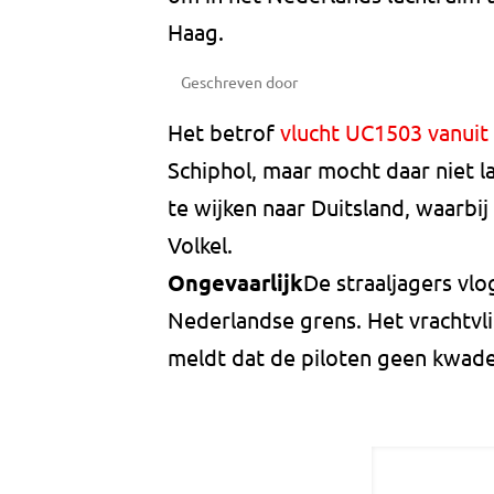
Haag.
Geschreven door
Het betrof
vlucht UC1503 vanuit
Schiphol, maar mocht daar niet l
te wijken naar Duitsland, waarbi
Volkel.
Ongevaarlijk
De straaljagers vl
Nederlandse grens. Het vrachtvlie
meldt dat de piloten geen kwade