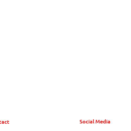
Social Media
tact