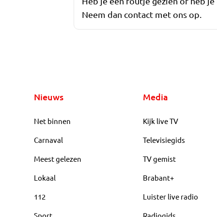
Heb je een foutje gezien of heb je
Neem dan contact met ons op.
Nieuws
Media
Net binnen
Kijk live TV
Carnaval
Televisiegids
Meest gelezen
TV gemist
Lokaal
Brabant+
112
Luister live radio
Sport
Radiogids