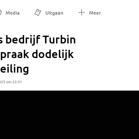
Media
Uitgaan
Meer
 bedrijf Turbin
spraak dodelijk
eiling
025 om 22:31