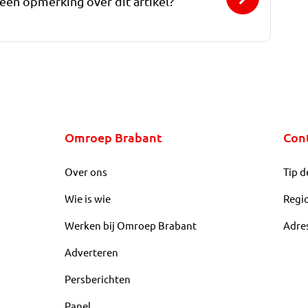
 een opmerking over dit artikel?
Omroep Brabant
Con
Over ons
Tip d
Wie is wie
Regi
Werken bij Omroep Brabant
Adre
Adverteren
Persberichten
Panel