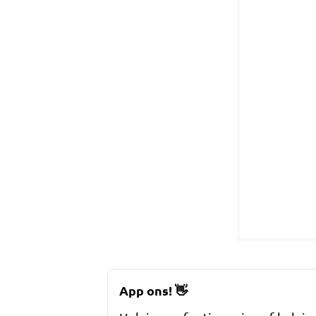
App ons!
👋