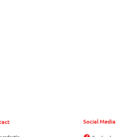
Social Media
tact
e redactie