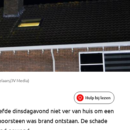
elaars/JV Media)
Hulp bij lezen
fde dinsdagavond niet ver van huis om een
schoorsteen was brand ontstaan. De schade