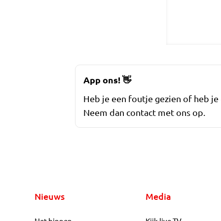
App ons!
👋
Heb je een foutje gezien of heb je
Neem dan contact met ons op.
Nieuws
Media
Net binnen
Kijk live TV