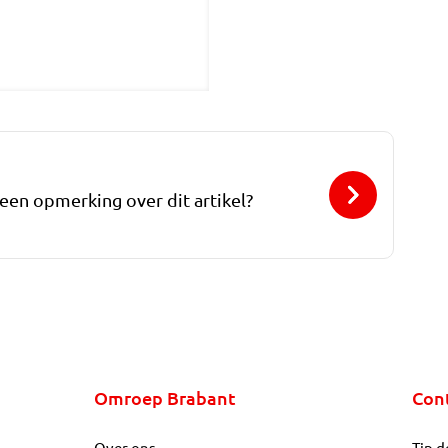
 een opmerking over dit artikel?
Omroep Brabant
Con
Over ons
Tip d