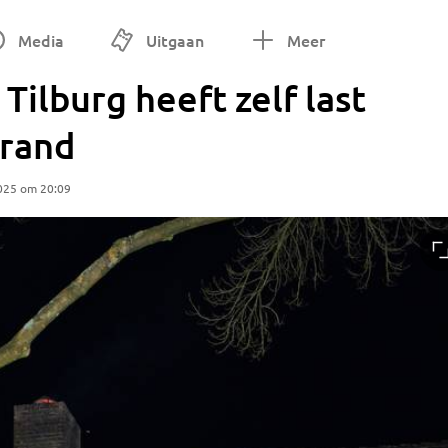
Media
Uitgaan
Meer
ilburg heeft zelf last
brand
025 om 20:09