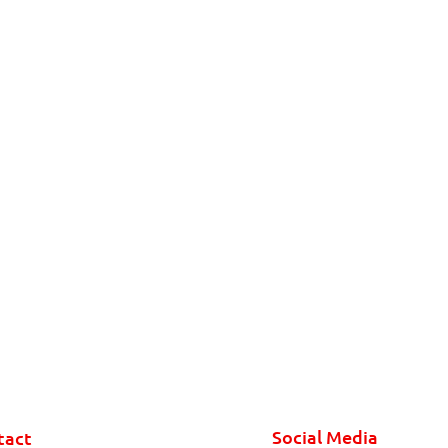
Social Media
tact