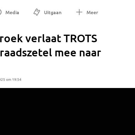
Media
Uitgaan
Meer
broek verlaat TROTS
 raadszetel mee naar
025 om 19:54