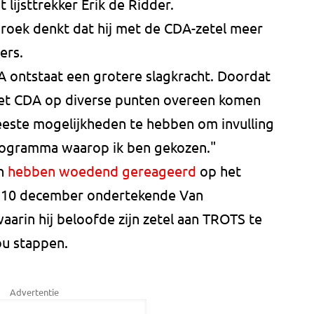
 lijsttrekker Erik de Ridder.
roek denkt dat hij met de CDA-zetel meer
ers.
A ontstaat een grotere slagkracht. Doordat
et CDA op diverse punten overeen komen
este mogelijkheden te hebben om invulling
programma waarop ik ben gekozen."
n
hebben woedend gereageerd
op het
p 10 december ondertekende Van
aarin hij beloofde zijn zetel aan TROTS te
zou stappen.
Advertentie