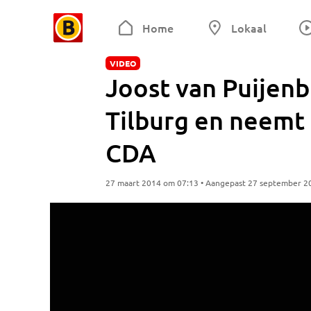
Home
Lokaal
VIDEO
Joost van Puijen
Tilburg en neemt
CDA
27 maart 2014 om 07:13 • Aangepast 27 september 2