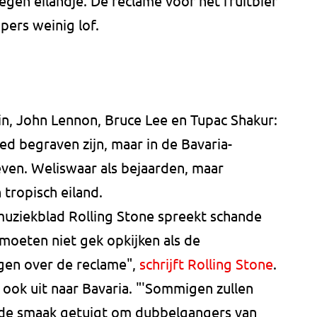
gen eilandje. De reclame voor het fruitbier
pers weinig lof.
in, John Lennon, Bruce Lee en Tupac Shakur:
eed begraven zijn, maar in de Bavaria-
ven. Weliswaar als bejaarden, maar
 tropisch eiland.
ziekblad Rolling Stone spreekt schande
moeten niet gek opkijken als de
gen over de reclame",
schrijft Rolling Stone
.
 ook uit naar Bavaria. "'Sommigen zullen
oede smaak getuigt om dubbelgangers van