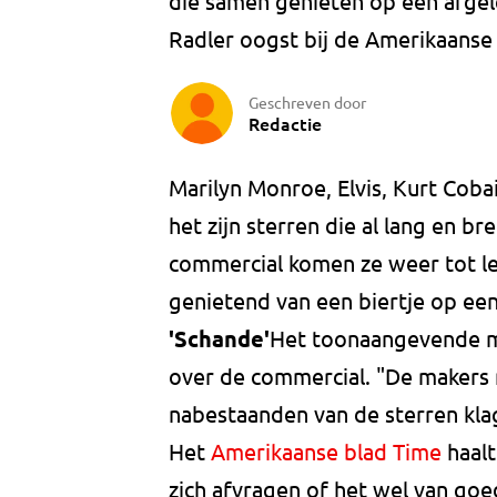
die samen genieten op een afgele
Radler oogst bij de Amerikaanse 
Geschreven door
Redactie
Marilyn Monroe, Elvis, Kurt Coba
het zijn sterren die al lang en br
commercial komen ze weer tot le
genietend van een biertje op een
'Schande'
Het toonaangevende mu
over de commercial. "De makers 
nabestaanden van de sterren kla
Het
Amerikaanse blad Time
haalt
zich afvragen of het wel van g