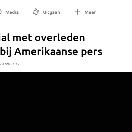
Media
Uitgaan
Meer
al met overleden
t bij Amerikaanse pers
020 om 01:17