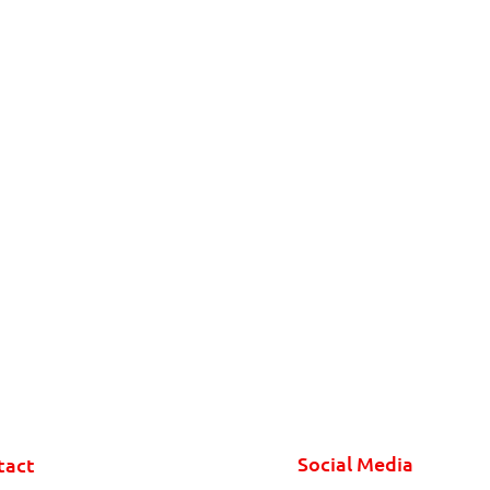
Social Media
tact