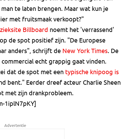
 man te laten brengen. Maar wat kun je
bier met fruitsmaak verkoopt?"
ieksite Billboard
noemt het 'verrassend'
p de spot positief zijn. "De Europese
aar anders", schrijft de
New York Times
. De
e commercial echt grappig gaat vinden.
zei dat de spot met een
typische knipoog is
nd bent." Eerder dreef acteur Charlie Sheen
ot met zijn drankprobleem.
m-1iplN7pKY]
Advertentie