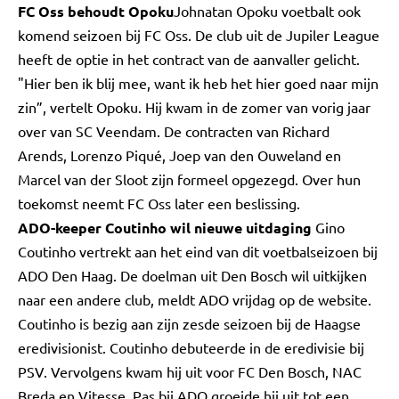
FC Oss behoudt Opoku
Johnatan Opoku voetbalt ook
komend seizoen bij FC Oss. De club uit de Jupiler League
heeft de optie in het contract van de aanvaller gelicht.
"Hier ben ik blij mee, want ik heb het hier goed naar mijn
zin”, vertelt Opoku. Hij kwam in de zomer van vorig jaar
over van SC Veendam. De contracten van Richard
Arends, Lorenzo Piqué, Joep van den Ouweland en
Marcel van der Sloot zijn formeel opgezegd. Over hun
toekomst neemt FC Oss later een beslissing.
ADO-keeper Coutinho wil nieuwe uitdaging
Gino
Coutinho vertrekt aan het eind van dit voetbalseizoen bij
ADO Den Haag. De doelman uit Den Bosch wil uitkijken
naar een andere club, meldt ADO vrijdag op de website.
Coutinho is bezig aan zijn zesde seizoen bij de Haagse
eredivisionist. Coutinho debuteerde in de eredivisie bij
PSV. Vervolgens kwam hij uit voor FC Den Bosch, NAC
Breda en Vitesse. Pas bij ADO groeide hij uit tot een