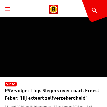
VIDEO
PSV-volger Thijs Slegers over coach Ernest
Faber: 'Hij acteert zelfverzekerdheid'
28 maart 2014 om 18:16 • Aangepast 27 september 2025 om 19:43