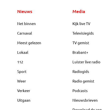
Nieuws
Media
Net binnen
Kijk live TV
Carnaval
Televisiegids
Meest gelezen
TV gemist
Lokaal
Brabant+
112
Luister live radio
Sport
Radiogids
Weer
Radio gemist
Verkeer
Podcasts
Uitgaan
Nieuwsbrieven
Download de app