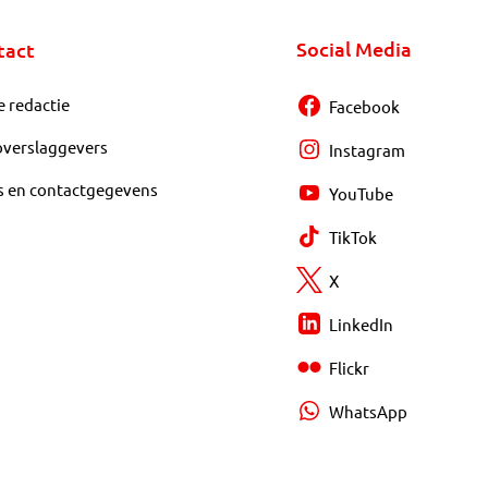
Social Media
tact
e redactie
Facebook
overslaggevers
Instagram
s en contactgegevens
YouTube
TikTok
X
LinkedIn
Flickr
WhatsApp