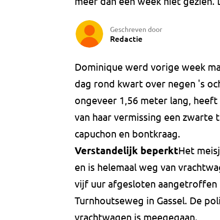
meer dan een week niet gezien. D
Geschreven door
Redactie
Dominique werd vorige week maa
dag rond kwart over negen 's ocht
ongeveer 1,56 meter lang, heef
van haar vermissing een zwarte t
capuchon en bontkraag.
Verstandelijk beperkt
Het meisj
en is helemaal weg van vrachtwa
vijf uur afgesloten aangetroffen
Turnhoutseweg in Gassel. De pol
vrachtwagen is meegegaan.