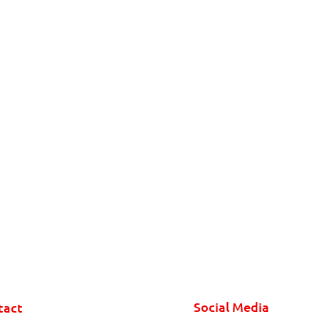
Social Media
tact