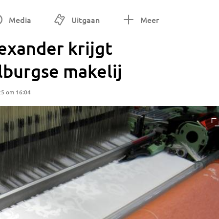
Media
Uitgaan
Meer
exander krijgt
ilburgse makelij
25 om 16:04