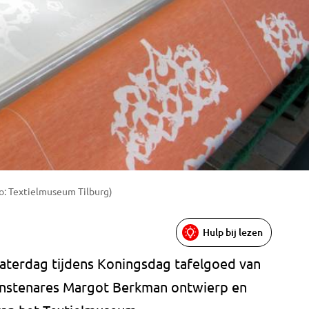
o: Textielmuseum Tilburg)
Hulp bij lezen
zaterdag tijdens Koningsdag tafelgoed van
unstenares Margot Berkman ontwierp en