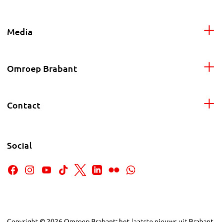
Media
Omroep Brabant
Contact
Social
Copyright
©
2026
Omroep Brabant: het laatste nieuws uit Brabant,