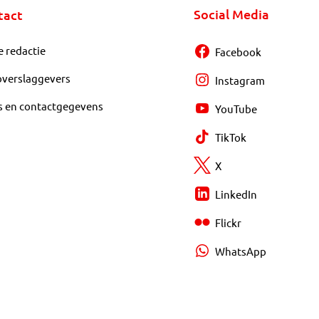
Social Media
tact
e redactie
Facebook
overslaggevers
Instagram
s en contactgegevens
YouTube
TikTok
X
LinkedIn
Flickr
WhatsApp