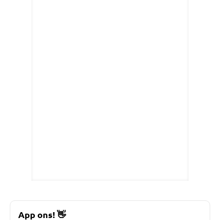
App ons!
👋