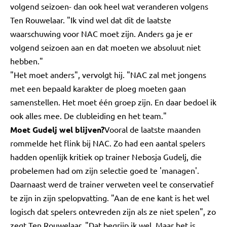
volgend seizoen- dan ook heel wat veranderen volgens
Ten Rouwelaar. "Ik vind wel dat dit de laatste
waarschuwing voor NAC moet zijn. Anders ga je er
volgend seizoen aan en dat moeten we absoluut niet
hebben."
"Het moet anders", vervolgt hij. "NAC zal met jongens
met een bepaald karakter de ploeg moeten gaan
samenstellen. Het moet één groep zijn. En daar bedoel ik
ook alles mee. De clubleiding en het team."
Moet Gudelj wel blijven?
Vooral de laatste maanden
rommelde het flink bij NAC. Zo had een aantal spelers
hadden openlijk kritiek op trainer Nebosja Gudelj, die
probelemen had om zijn selectie goed te 'managen'.
Daarnaast werd de trainer verweten veel te conservatief
te zijn in zijn spelopvatting. "Aan de ene kant is het wel
logisch dat spelers ontevreden zijn als ze niet spelen", zo
zegt Ten Rouwelaar. "Dat begrijp ik wel. Maar het is