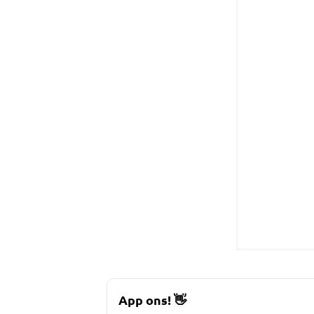
App ons!
👋