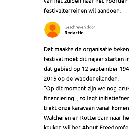
van het zuiden naar het noorden 
festivalterreinen wil aandoen.
Geschreven door
Redactie
Dat maakte de organisatie beke
festival moet dit najaar starten 
dat gebied op 12 september 1944 
2015 op de Waddeneilanden.
"Op dit moment zijn we nog dru
financiering", zo legt initiatiefn
trekt onze karavaan vanaf komen
Walcheren en Rotterdam naar he
keuken wil het About Freedomfest