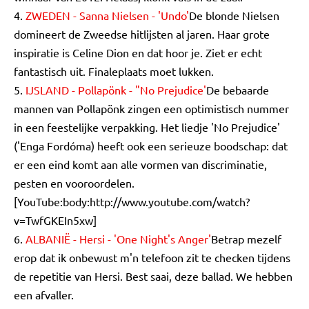
4.
ZWEDEN - Sanna Nielsen - 'Undo'
De blonde Nielsen
domineert de Zweedse hitlijsten al jaren. Haar grote
inspiratie is Celine Dion en dat hoor je. Ziet er echt
fantastisch uit. Finaleplaats moet lukken.
5.
IJSLAND - Pollapönk - "No Prejudice'
De bebaarde
mannen van Pollapönk zingen een optimistisch nummer
in een feestelijke verpakking. Het liedje 'No Prejudice'
('Enga Fordóma) heeft ook een serieuze boodschap: dat
er een eind komt aan alle vormen van discriminatie,
pesten en vooroordelen.
[YouTube:body:http://www.youtube.com/watch?
v=TwfGKEIn5xw]
6.
ALBANIË - Hersi - 'One Night's Anger'
Betrap mezelf
erop dat ik onbewust m'n telefoon zit te checken tijdens
de repetitie van Hersi. Best saai, deze ballad. We hebben
een afvaller.