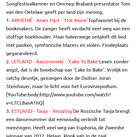
Songfestivalkenner en Omroep Brabant-presentator Tom
van den Oetelaar geeft per land zijn mening.
1.
ARMENIË - Aram Mp3 - 'Not Alone'
Topfavoriet bij de
bookmakers. De zanger heeft verdacht veel weg van een
stoffige boekhouder. Maar halverwege ontploft dit lied
met pauken, symfonische blazers en violen. Finaleplaats
gegarandeerd.
2.
LETLAND - Aarzemnieki - 'Cake To Bake'
Leven zonder
angst, dat is de boodschap van 'Cake to Bake'. Vrolijk en
catchy deuntje, gezongen door de Duitser Joran
Steinhauer, maar te licht voor het Eurovisiepodium.
[YouTube:body:http://www.youtube.com/watch?
v=L7CL8anA1hQ]
3.
ESTLAND - Tanja - 'Amazing'
De Russische Tanja brengt
een dancenummer dat eenvoudig verleidt tot
meezingen. Heeft veel weg van Euphoria, de Zweedse
winnaar van 2012. Helaas, klonk vals in de zaal.