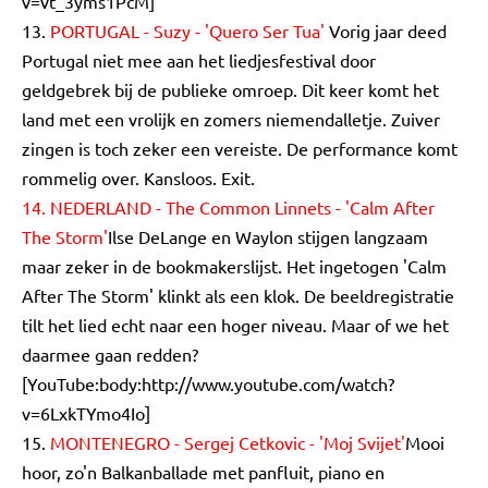
v=vt_3yms1PcM]
13.
PORTUGAL - Suzy - 'Quero Ser Tua'
Vorig jaar deed
Portugal niet mee aan het liedjesfestival door
geldgebrek bij de publieke omroep. Dit keer komt het
land met een vrolijk en zomers niemendalletje. Zuiver
zingen is toch zeker een vereiste. De performance komt
rommelig over. Kansloos. Exit.
14. NEDERLAND - The Common Linnets - 'Calm After
The Storm'
Ilse DeLange en Waylon stijgen langzaam
maar zeker in de bookmakerslijst. Het ingetogen 'Calm
After The Storm' klinkt als een klok. De beeldregistratie
tilt het lied echt naar een hoger niveau. Maar of we het
daarmee gaan redden?
[YouTube:body:http://www.youtube.com/watch?
v=6LxkTYmo4Io]
15.
MONTENEGRO - Sergej Cetkovic - 'Moj Svijet'
Mooi
hoor, zo'n Balkanballade met panfluit, piano en