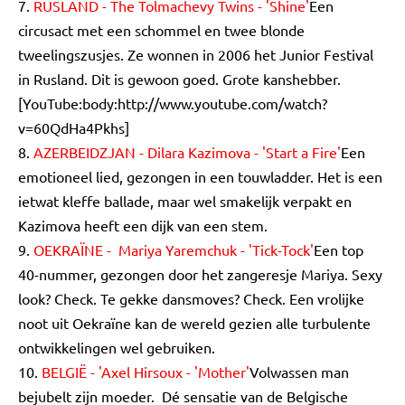
7.
RUSLAND - The Tolmachevy Twins - 'Shine'
Een
circusact met een schommel en twee blonde
tweelingszusjes. Ze wonnen in 2006 het Junior Festival
in Rusland. Dit is gewoon goed. Grote kanshebber.
[YouTube:body:http://www.youtube.com/watch?
v=60QdHa4Pkhs]
8.
AZERBEIDZJAN - Dilara Kazimova - 'Start a Fire'
Een
emotioneel lied, gezongen in een touwladder. Het is een
ietwat kleffe ballade, maar wel smakelijk verpakt en
Kazimova heeft een dijk van een stem.
9.
OEKRAÏNE - Mariya Yaremchuk - 'Tick-Tock'
Een top
40-nummer, gezongen door het zangeresje Mariya. Sexy
look? Check. Te gekke dansmoves? Check. Een vrolijke
noot uit Oekraïne kan de wereld gezien alle turbulente
ontwikkelingen wel gebruiken.
10.
BELGIË - 'Axel Hirsoux - 'Mother'
Volwassen man
bejubelt zijn moeder. Dé sensatie van de Belgische