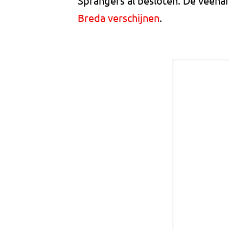
Sprangers al besloten. De veeha
Breda verschijnen
.