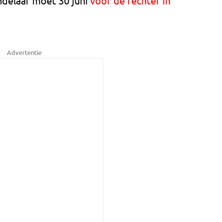
ndelaar moet 30 juni
voor de rechter in
Advertentie