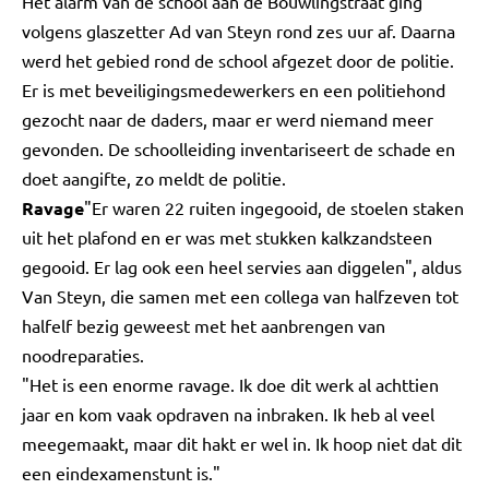
Het alarm van de school aan de Bouwlingstraat ging
volgens glaszetter Ad van Steyn rond zes uur af. Daarna
werd het gebied rond de school afgezet door de politie.
Er is met beveiligingsmedewerkers en een politiehond
gezocht naar de daders, maar er werd niemand meer
gevonden. De schoolleiding inventariseert de schade en
doet aangifte, zo meldt de politie.
Ravage
"Er waren 22 ruiten ingegooid, de stoelen staken
uit het plafond en er was met stukken kalkzandsteen
gegooid. Er lag ook een heel servies aan diggelen", aldus
Van Steyn, die samen met een collega van halfzeven tot
halfelf bezig geweest met het aanbrengen van
noodreparaties.
"Het is een enorme ravage. Ik doe dit werk al achttien
jaar en kom vaak opdraven na inbraken. Ik heb al veel
meegemaakt, maar dit hakt er wel in. Ik hoop niet dat dit
een eindexamenstunt is."