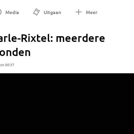
Media
Uitgaan
Meer
rle-Rixtel: meerdere
wonden
om 00:37