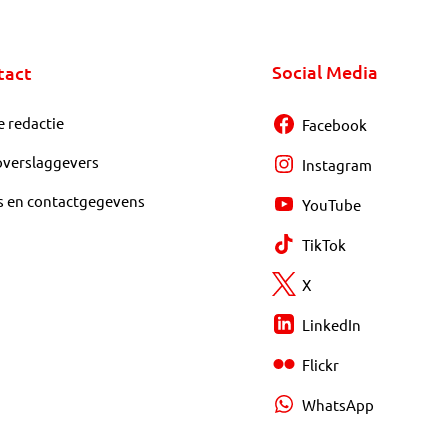
Social Media
tact
e redactie
Facebook
overslaggevers
Instagram
s en contactgegevens
YouTube
TikTok
X
LinkedIn
Flickr
WhatsApp