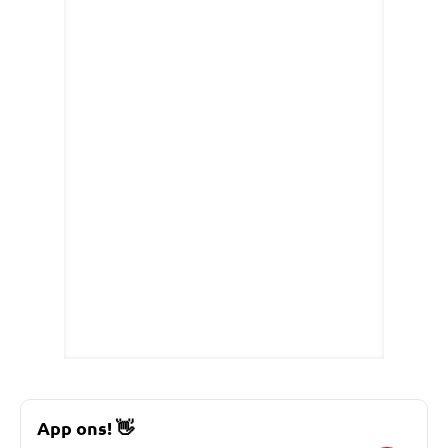
App ons!
👋