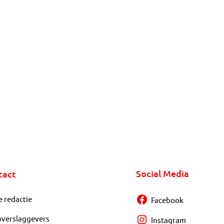
Social Media
tact
e redactie
Facebook
overslaggevers
Instagram