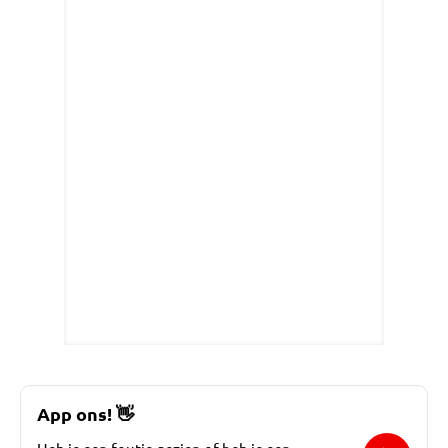
App ons!
👋