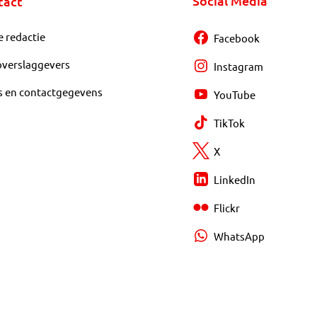
Social Media
tact
e redactie
Facebook
overslaggevers
Instagram
s en contactgegevens
YouTube
TikTok
X
LinkedIn
Flickr
WhatsApp