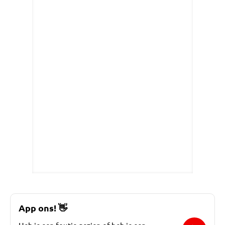
App ons!
👋