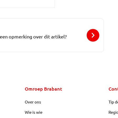
 een opmerking over dit artikel?
Omroep Brabant
Con
Over ons
Tip d
Wie is wie
Regi