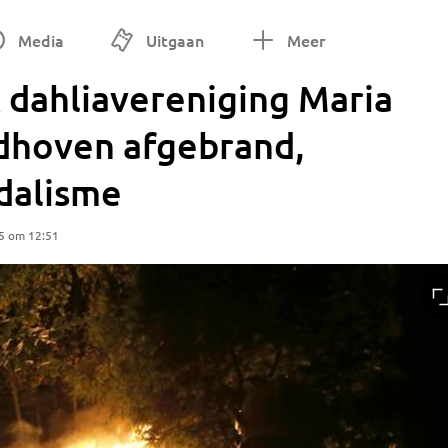
Media
Uitgaan
Meer
dahliavereniging Maria
ndhoven afgebrand,
dalisme
5 om 12:51