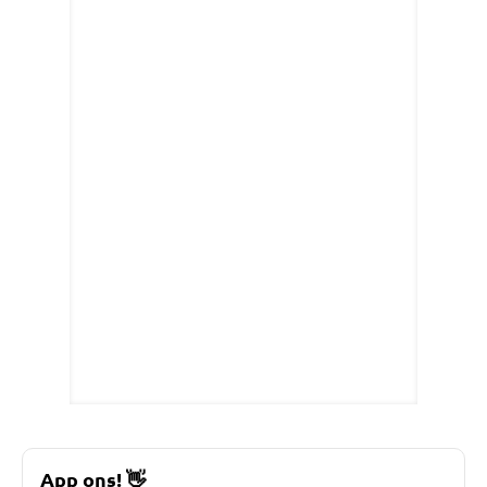
App ons!
👋