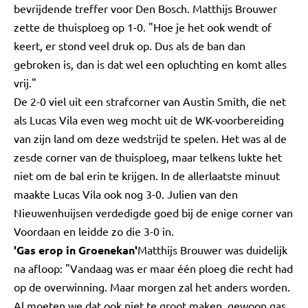
bevrijdende treffer voor Den Bosch. Matthijs Brouwer
zette de thuisploeg op 1-0. "Hoe je het ook wendt of
keert, er stond veel druk op. Dus als de ban dan
gebroken is, dan is dat wel een opluchting en komt alles
vrij."
De 2-0 viel uit een strafcorner van Austin Smith, die net
als Lucas Vila even weg mocht uit de WK-voorbereiding
van zijn land om deze wedstrijd te spelen. Het was al de
zesde corner van de thuisploeg, maar telkens lukte het
niet om de bal erin te krijgen. In de allerlaatste minuut
maakte Lucas Vila ook nog 3-0. Julien van den
Nieuwenhuijsen verdedigde goed bij de enige corner van
Voordaan en leidde zo die 3-0 in.
'Gas erop in Groenekan'
Matthijs Brouwer was duidelijk
na afloop: "Vandaag was er maar één ploeg die recht had
op de overwinning. Maar morgen zal het anders worden.
Al moeten we dat ook niet te groot maken, gewoon gas